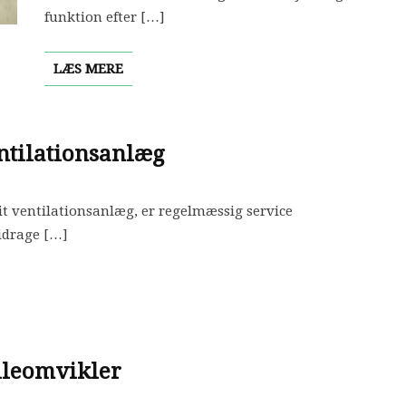
funktion efter […]
LÆS MERE
entilationsanlæg
dit ventilationsanlæg, er regelmæssig service
bidrage […]
lleomvikler